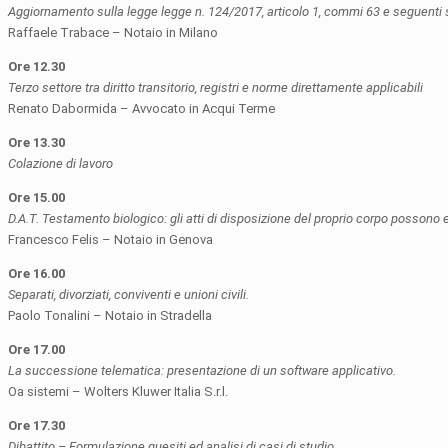
Aggiornamento sulla legge legge n. 124/2017, articolo 1, commi 63 e seguenti s
Raffaele Trabace – Notaio in Milano
Ore 12.30
Terzo settore tra diritto transitorio, registri e norme direttamente applicabili
Renato Dabormida – Avvocato in Acqui Terme
Ore 13.30
Colazione di lavoro
Ore 15.00
D.A.T. Testamento biologico: gli atti di disposizione del proprio corpo possono e
Francesco Felis – Notaio in Genova
Ore 16.00
Separati, divorziati, conviventi e unioni civili.
Paolo Tonalini – Notaio in Stradella
Ore 17.00
La successione telematica: presentazione di un software applicativo.
Oa sistemi – Wolters Kluwer Italia S.r.l.
Ore 17.30
Dibattito – Formulazione quesiti ed analisi di casi di studio.