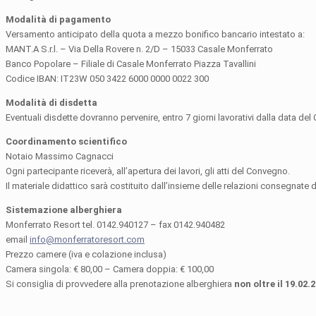
Modalità di pagamento
Versamento anticipato della quota a mezzo bonifico bancario intestato a:
MANT.A S.r.l. – Via Della Rovere n. 2/D – 15033 Casale Monferrato
Banco Popolare – Filiale di Casale Monferrato Piazza Tavallini
Codice IBAN: IT23W 050 3422 6000 0000 0022 300
Modalità di disdetta
Eventuali disdette dovranno pervenire, entro 7 giorni lavorativi dalla data del 
Coordinamento scientifico
Notaio Massimo Cagnacci
Ogni partecipante riceverà, all’apertura dei lavori, gli atti del Convegno.
Il materiale didattico sarà costituito dall’insieme delle relazioni consegnate 
Sistemazione alberghiera
Monferrato Resort tel. 0142.940127 – fax 0142.940482
email
info@monferratoresort.com
Prezzo camere (iva e colazione inclusa)
Camera singola: € 80,00 – Camera doppia: € 100,00
Si consiglia di provvedere alla prenotazione alberghiera
non oltre il 19.02.