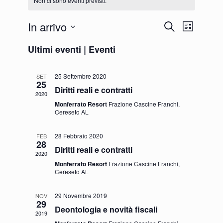
Non ci sono eventi previsti.
In arrivo
Eventi
Evento
Cerca
Lista
Ricerca
Viste
Seleziona
e
Navigazione
Ultimi eventi | Eventi
la
viste
data.
Navigazione
25 Settembre 2020
SET
25
Diritti reali e contratti
2020
Monferrato Resort
Frazione Cascine Franchi,
Cereseto AL
28 Febbraio 2020
FEB
28
Diritti reali e contratti
2020
Monferrato Resort
Frazione Cascine Franchi,
Cereseto AL
29 Novembre 2019
NOV
29
Deontologia e novità fiscali
2019