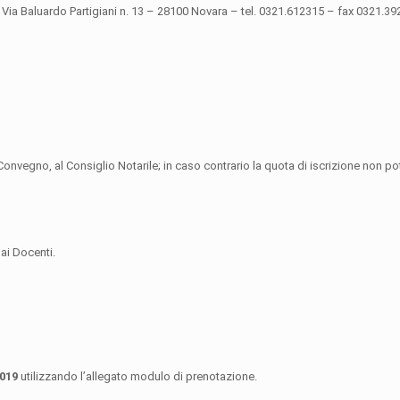
to, Via Baluardo Partigiani n. 13 – 28100 Novara – tel. 0321.612315 – fax 0321.3
Convegno, al Consiglio Notarile; in caso contrario la quota di iscrizione non pot
dai Docenti.
2019
utilizzando l’allegato modulo di prenotazione.