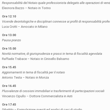
Responsabilità del Notaio quale professionista delegato alle operazioni di vend
Eleonora Bazzo – Notaio in Torino
Ore 12.10
Vicende deontologiche e disciplinari connesse ai profili di responsabilità profe
Luca Crotti – Avvocato in Milano
Ore 13.00
Pausa pranzo
Ore 15.00
Novità normative, di giurisprudenza e prassi in tema di fiscalità agevolata
Raffaele Trabace – Notaio in Cinisello Balsamo
Ore 15.45
Aggiornamenti in tema di fiscalità per il notaio
Antonio Testa – Notaio in Monza
Ore 16.45
Plusvalenze di cessioni immobiliari e trasferimenti di partecipazioni sociali
Vincenzo Cipullo – Dottore Commercialista in Asti
Ore 17.45
Dibattito – Formulazione quesiti ed analisi di casi di studio