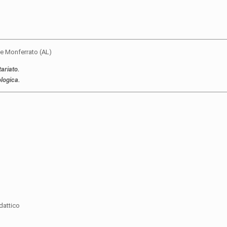
e Monferrato (AL)
tariato.
ologica.
dattico