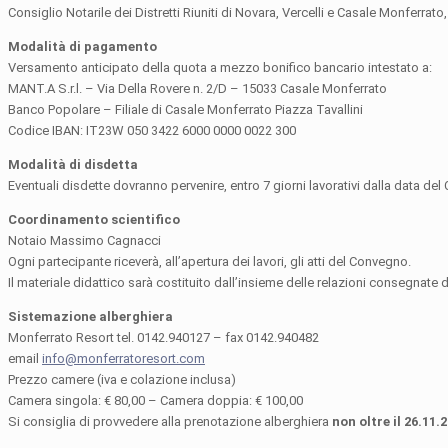
Consiglio Notarile dei Distretti Riuniti di Novara, Vercelli e Casale Monferra
Modalità di pagamento
Versamento anticipato della quota a mezzo bonifico bancario intestato a:
MANT.A S.r.l. – Via Della Rovere n. 2/D – 15033 Casale Monferrato
Banco Popolare – Filiale di Casale Monferrato Piazza Tavallini
Codice IBAN: IT23W 050 3422 6000 0000 0022 300
Modalità di disdetta
Eventuali disdette dovranno pervenire, entro 7 giorni lavorativi dalla data del 
Coordinamento scientifico
Notaio Massimo Cagnacci
Ogni partecipante riceverà, all’apertura dei lavori, gli atti del Convegno.
Il materiale didattico sarà costituito dall’insieme delle relazioni consegnate 
Sistemazione alberghiera
Monferrato Resort tel. 0142.940127 – fax 0142.940482
email
info@monferratoresort.com
Prezzo camere (iva e colazione inclusa)
Camera singola: € 80,00 – Camera doppia: € 100,00
Si consiglia di provvedere alla prenotazione alberghiera
non oltre il 26.11.