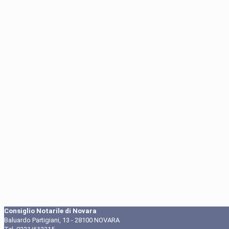
Consiglio Notarile di Novara
Baluardo Partigiani, 13 - 28100 NOVARA