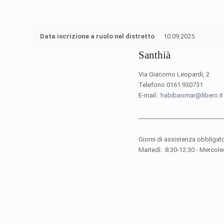
Data iscrizione a ruolo nel distretto
10.09.2025
Santhià
Via Giacomo Leopardi, 2
Telefono 0161.930731
E-mail:
habibaomar@libero.it
Giorni di assistenza obbligato
Martedì: 8:30-12:30 - Mercoled